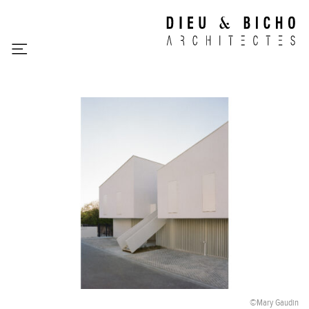
ATELIER
L’atelier
Une approche contextuelle
PROJETS
Centre de loisirs, Plan d’Orgon
Résidence Sociale Bellevue, Le Crès
Pavillon communal, Saint-Guilhem-le-Désert
Salle Polyvalente, Venasque
Halle des sports Gilles Fermaud, Gignac
Maison Cactus, Montpellier
Maison Discrète, Aniane
Domaine des Aphyllantes, Rodilhan
Réhabilitation et extension de l’hôtel de ville, Fabrègues
Maison Départementale des Solidarités, Gignac
©Mary Gaudin