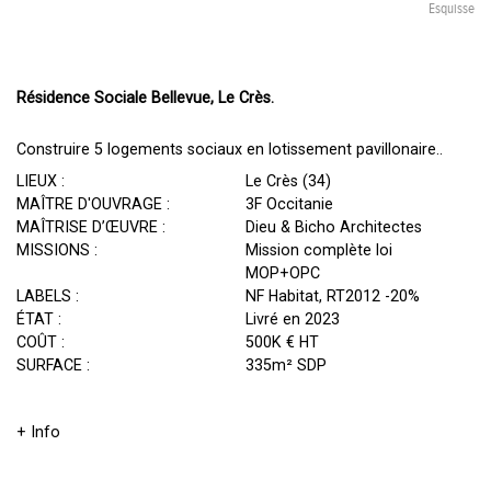
Esquisse
Résidence Sociale Bellevue, Le Crès.
Construire 5 logements sociaux en lotissement pavillonaire..
LIEUX :
Le Crès (34)
MAÎTRE D'OUVRAGE :
3F Occitanie
MAÎTRISE D’ŒUVRE :
Dieu & Bicho Architectes
MISSIONS :
Mission complète loi
MOP+OPC
LABELS :
NF Habitat, RT2012 -20%
ÉTAT :
Livré en 2023
COÛT :
500K € HT
SURFACE :
335m² SDP
+ Info