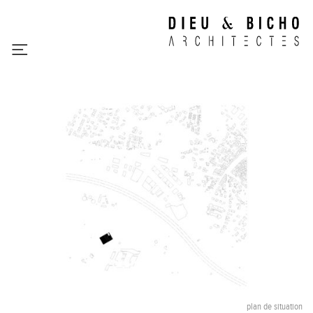
ATELIER
L’atelier
Une approche contextuelle
PROJETS
Centre de loisirs, Plan d’Orgon
Résidence Sociale Bellevue, Le Crès
Pavillon communal, Saint-Guilhem-le-Désert
Salle Polyvalente, Venasque
Halle des sports Gilles Fermaud, Gignac
Maison Cactus, Montpellier
Maison Discrète, Aniane
Domaine des Aphyllantes, Rodilhan
Réhabilitation et extension de l’hôtel de ville, Fabrègues
Maison Départementale des Solidarités, Gignac
plan de situation