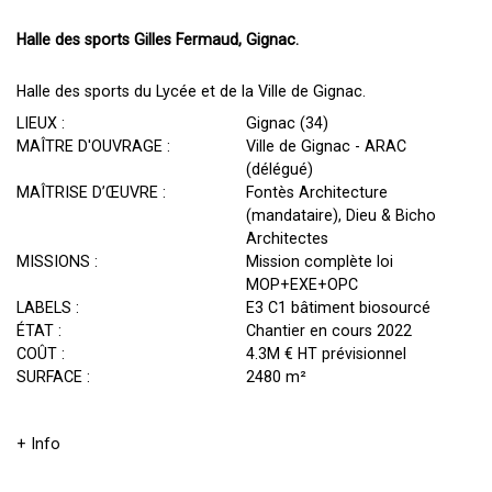
Halle des sports Gilles Fermaud, Gignac.
Halle des sports du Lycée et de la Ville de Gignac.
LIEUX :
Gignac (34)
MAÎTRE D'OUVRAGE :
Ville de Gignac - ARAC
(délégué)
MAÎTRISE D’ŒUVRE :
Fontès Architecture
(mandataire), Dieu & Bicho
Architectes
MISSIONS :
Mission complète loi
MOP+EXE+OPC
LABELS :
E3 C1 bâtiment biosourcé
ÉTAT :
Chantier en cours 2022
COÛT :
4.3M € HT prévisionnel
SURFACE :
2480 m²
+ Info